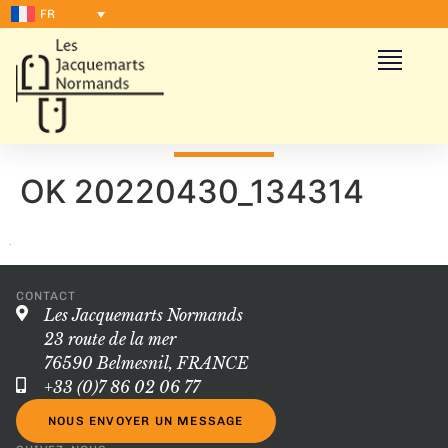
FR
OK 20220430_134314
CONTACT
Les Jacquemarts Normands
23 route de la mer
76590 Belmesnil, FRANCE
+33 (0)7 86 02 06 77
NOUS ENVOYER UN MESSAGE