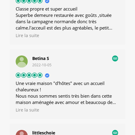
terminal at Dieppe and it takes some beating.
Classe propre et super accueil
Superbe demeure restaurée avec goûts ,située
dans la campagne normande donc très
calme.l'acceuil est des plus agréables, le petit
déjeuner varié propose les produits locaux,ce qui
Lire la suite
est appréciable .Le logement est parfait ,très
fonctionnelle d'une propreté irréprochable ,avec
une très bonne literie.que dire de plus,je vous
Betina S
recommande cet endroit les yeux fermés et pour
2022-10-05
un un rapport qualité prix intéressant
Une vraie maison "d'hôtes" avec un accueil
chaleureux !
Nous nous sommes sentis très bien dans cette
maison aménagée avec amour et beaucoup de
goût. Une chambre aménagée de façon pratique,
Lire la suite
une salle de bain avec un confort de bien-être. Le
petit déjeuner avec des produits régionaux et des
spécialités était servi dans l'ancien salon raffiné
littleschoie
du Manoir. Il y a l'agréable possibilité de