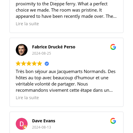
proximity to the Dieppe ferry. What a perfect
choice we made. The room was pristine. It
appeared to have been recently made over. The
bed was very comfortable, all the bed linen was
Lire la suite
top quality as were the bathroom fitments and
shower. The breakfast was filling and delicious.
The owner was pleasant and helpful. I could not
Fabrice Drucké Perso
fault it. There was a little town nearby (Totes)
which had various amenities and a large
2024-08-25
supermarket.
Très bon séjour aux Jacquemarts Normands. Des
hôtes au top avec beaucoup d'humour et une
véritable volonté de partager. Nous
recommandons vivement cette étape dans un
parcours normand.
Lire la suite
Dave Evans
2024-08-13