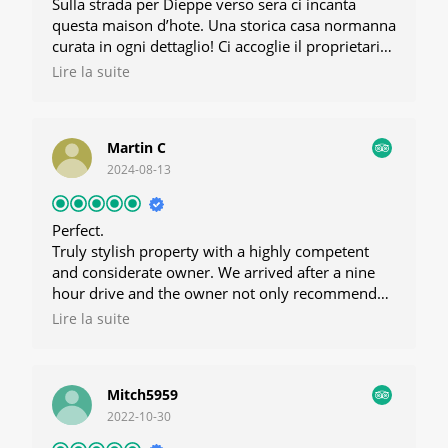
Sulla strada per Dieppe verso sera ci incanta
questa maison d’hote. Una storica casa normanna
curata in ogni dettaglio! Ci accoglie il proprietario
gentilissimo e disponibile … un vero gentiluomo !
Lire la suite
Camera dotata di ogni confort, pulitissima, dove
ogni finestra e’ un quadro sulla natura
circostante! Eccellente la colazione apparecchiata
Martin C
in una sala bellissima.Formaggi, marmellate ,
2024-08-13
yogurt, succo di mele .. tutto a km 0 …. Una vera
delizia! Torneremo !
Perfect.
Truly stylish property with a highly competent
and considerate owner. We arrived after a nine
hour drive and the owner not only recommended
a nearby restaurant but also booked it for us. The
Lire la suite
property is beautiful, very well decorated and
impeccably clean. The bed was very comfortable,
the bathroom more than adequate and the
Mitch5959
breakfast very good too. Throw in the fact that
2022-10-30
this property is located in a very pleasant area
which is less than half and hour from the ferry