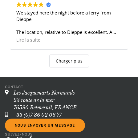
We stayed here the night before a ferry from
Dieppe
The location, relative to Dieppe is excellent. A
perfect location for a stop-over on arrival to, or
Lire la suite
when leaving France via Dieppe
Set in a lovely village in farmland, it was just
Charger plus
perfect
Lovely hosts, lovely house etc
CONTACT
A nice touch was the full linen bedding.
Les Jacquemarts Normands
Something I've never experienced before, but I'm
23 route de la mer
a convert now!
76590 Belmesnil, FRANCE
+33 (0)7 86 02 06 77
NOUS ENVOYER UN MESSAGE
SUIVEZ-NOUS