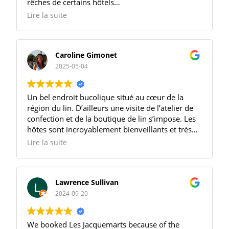
rêches de certains hôtels
wärmstens empfehlen!
Petit déjeuner excellent
, avec des produits
Lire la suite
locaux, confiture, caramel, œufs, fromage et
yaourts
Et des hôtes charmants, ce qui ne gâche rien
Caroline Gimonet
Nous sommes ravis de ce trop court séjour et
reviendrons sans doute.
2025-05-04
N'hésitez pas à faire un tour à la boutique de
confection en lin à côté, vous y trouverez pleins
Un bel endroit bucolique situé au cœur de la
de jolis cadeaux pour vous et vos proches
région du lin. D’ailleurs une visite de l’atelier de
confection et de la boutique de lin s’impose. Les
Nous reviendrons
hôtes sont incroyablement bienveillants et très
sympas. Nous avons dormi comme des loirs
Lire la suite
dans notre chambre très cosy au calme.
Lawrence Sullivan
2024-09-20
We booked Les Jacquemarts because of the