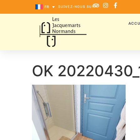
FR
SUIVEZ-NOUS SUR
ACCU
OK 20220430_