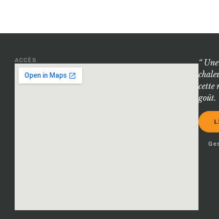
ACCÈS
“ Une
chale
cette
goût. 
L
Ge